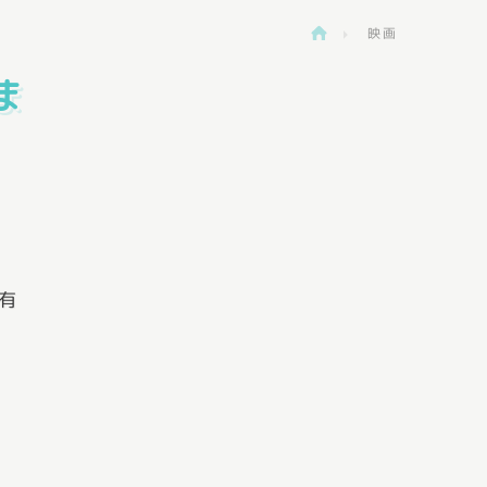
映画
>
ま
有