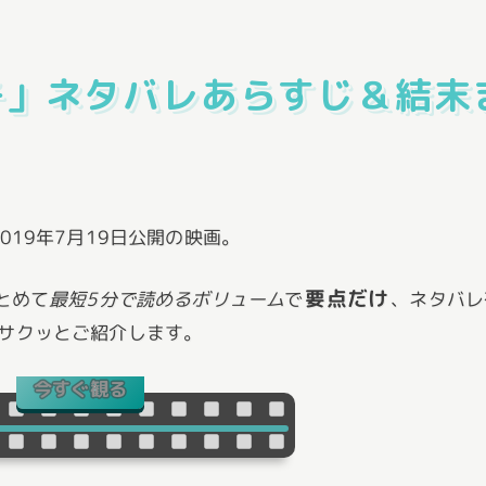
子」ネタバレあらすじ＆結末
19年7月19日公開の映画。
要点だけ
とめて
最短5分で読めるボリューム
で
、ネタバレ
サクッとご紹介します。
今すぐ観る