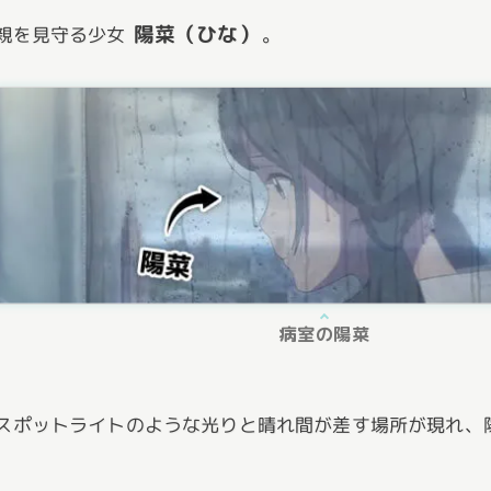
陽菜（ひな）
親を見守る少女
。
病室の陽菜
スポットライトのような光りと晴れ間が差す場所が現れ、