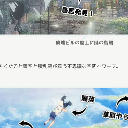
廃墟ビルの屋上に謎の鳥居
をくぐると青空と積乱雲が舞う不思議な空間へワープ。