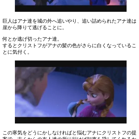
巨人はアナ達を城の外へ追いやり、追い詰められたアナ達は
崖から降りて逃げることに。
何とか逃げ切ったアナ達。
するとクリストフがアナの髪の色がさらに白くなっているこ
とに気付く。
この寒気をどうにかしなければと悩むアナにクリストフの提