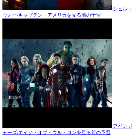
シビル・
ウォー/キャプテン・アメリカを見る前の予習
アベンジ
ャーズ/エイジ・オブ・ウルトロンを見る前の予習