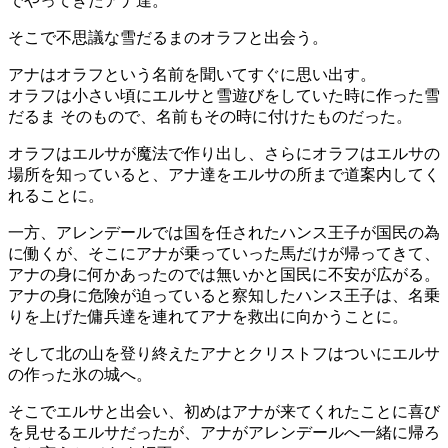
でやってきたアナ達。
そこで不思議な雪だるまのオラフと出会う。
アナはオラフという名前を聞いてすぐに思い出す。
オラフは小さい頃にエルサと雪遊びをしていた時に作った雪
だるま そのもので、名前もその時に付けたものだった。
オラフはエルサが魔法で作り出し、さらにオラフはエルサの
場所を知っていると、アナ達をエルサの所まで道案内してく
れることに。
一方、アレンデールでは国を任されたハンス王子が国民の為
に働くが、そこにアナが乗っていった馬だけが帰ってきて、
アナの身に何かあったのでは無いかと国民に不安が広がる。
アナの身に危険が迫っていると察知したハンス王子は、名乗
りを上げた傭兵達を連れてアナを救出に向かうことに。
そして北の山を登り終えたアナとクリストフはついにエルサ
の作った氷の城へ。
そこでエルサと出会い、初めはアナが来てくれたことに喜び
を見せるエルサだったが、アナがアレンデールへ一緒に帰ろ