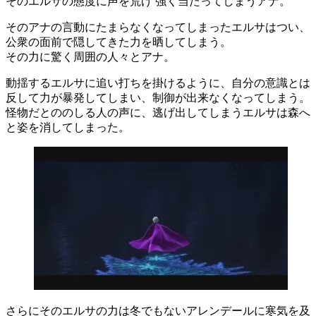
そのエルサの態度に声を荒げ 強く当たってしまうアナ。
そのアナの言動にたまらなくなってしまったエルサはつい、
公衆の面前で隠してきた力を晒してしまう。
その力に驚く周囲の人々とアナ。
動揺するエルサに追い打ちを掛けるように、自分の意識とは
反して力が暴発してしまい、制御が出来なくなってしまう。
怪物だとののしる人の声に、逃げ出してしまうエルサは森へ
と姿を消してしまった。
さらにそのエルサの力は冬でもないアレンデールに寒気を及