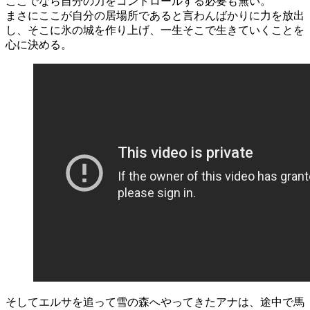
ここでなら自分の力をコントロールする必要も無い。
まさにここが自分の居場所であると言わんばかりに力を放出
し、そこに氷の城を作り上げ、一生そこで生きていくことを
心に決める。
そしてエルサを追って雪の森へやってきたアナは、途中で馬