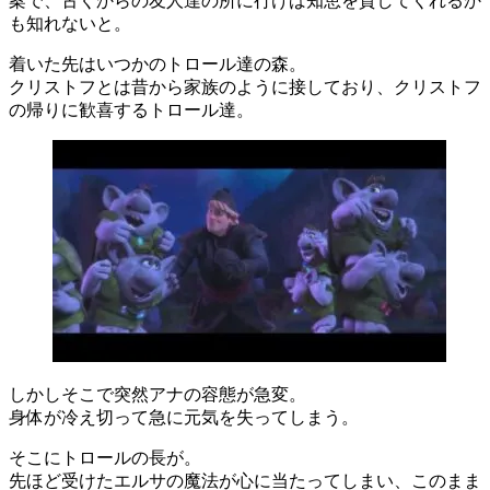
案で、古くからの友人達の所に行けば知恵を貸してくれるか
も知れないと。
着いた先はいつかのトロール達の森。
クリストフとは昔から家族のように接しており、クリストフ
の帰りに歓喜するトロール達。
しかしそこで突然アナの容態が急変。
身体が冷え切って急に元気を失ってしまう。
そこにトロールの長が。
先ほど受けたエルサの魔法が心に当たってしまい、このまま