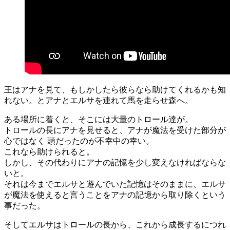
王はアナを見て、もしかしたら彼らなら助けてくれるかも知
れない。とアナとエルサを連れて馬を走らせ森へ。
ある場所に着くと、そこには大量のトロール達が。
トロールの長にアナを見せると、アナが魔法を受けた部分が
心ではなく 頭だったのが不幸中の幸い。
これなら助けられると。
しかし、その代わりにアナの記憶を少し変えなければならな
いと。
それは今までエルサと遊んでいた記憶はそのままに、エルサ
が魔法を使えると言うことをアナの記憶から取り除くという
事だった。
そしてエルサはトロールの長から、これから成長するにつれ