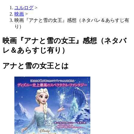
ユルログ
>
映画
>
映画『アナと雪の女王』感想（ネタバレ＆あらすじ有
り）
映画『アナと雪の女王』感想（ネタバ
レ＆あらすじ有り）
アナと雪の女王とは