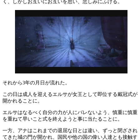
く、しかしお互いにお互いを思い、悲しみにふける。
それから3年の月日が流れた。
この日は成人を迎えるエルサが女王として即位する戴冠式が
開かれることに。
エルサはなるべく自分の力が人にバレないよう、慎重に慎重
を重ねて早いこと式を終えようと事に当たることに。
一方、アナはこれまでの退屈な日とは違い、ずっと閉ざされ
てきた城の門が開かれ、国民や他の国の偉い人達とも接触す