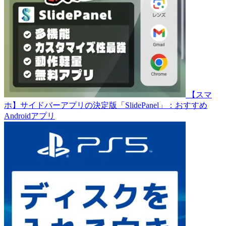
【スマ
ホ】サイドバーアプリの決定版「SlidePanel」：おすすめ
Androidアプリ