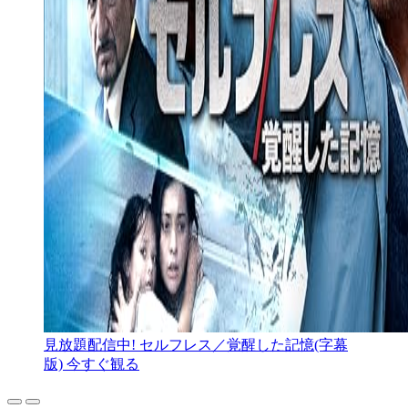
見放題配信中!
セルフレス／覚醒した記憶(字幕
版)
今すぐ観る