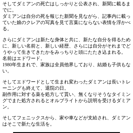
そしてダミアンの死亡はしっかりと公表され、新聞に載るま
でに。
ダミアンは自分の死を報じた新聞を見ながら、記事内に載っ
ていた娘のクレアの写真を見て言葉にならない表情を浮かべ
る。
さらにダミアンは新たな身体と共に、新たな自分を得るため
に、新しい名前と、新しい経歴、さらには自分がそれまでど
うやって生きてきたかをみっちりと頭にたたき込まれる。
名前はエドワード。
1980年生まれで、家族は全員他界しており、結婚も子供もな
い。
そしてエドワードとして生まれ変わったダミアンは長いトレ
ーニングも終えて、退院の日。
副作用に対する薬を処方して貰い、無くなりそうなタイミン
グでまた処方されるとオルブライトから説明を受けるダミア
ン。
そしてフェニックスから、家や車などが支給され、ダミアン
はそこで新たな生活を。