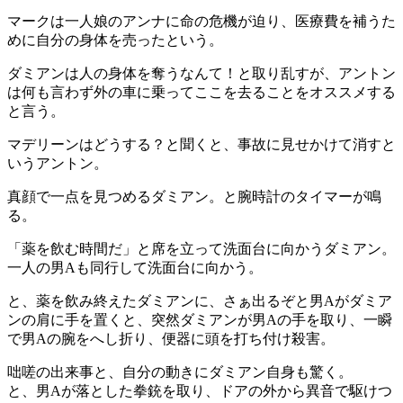
マークは一人娘のアンナに命の危機が迫り、医療費を補うた
めに自分の身体を売ったという。
ダミアンは人の身体を奪うなんて！と取り乱すが、アントン
は何も言わず外の車に乗ってここを去ることをオススメする
と言う。
マデリーンはどうする？と聞くと、事故に見せかけて消すと
いうアントン。
真顔で一点を見つめるダミアン。と腕時計のタイマーが鳴
る。
「薬を飲む時間だ」と席を立って洗面台に向かうダミアン。
一人の男Aも同行して洗面台に向かう。
と、薬を飲み終えたダミアンに、さぁ出るぞと男Aがダミア
ンの肩に手を置くと、突然ダミアンが男Aの手を取り、一瞬
で男Aの腕をへし折り、便器に頭を打ち付け殺害。
咄嗟の出来事と、自分の動きにダミアン自身も驚く。
と、男Aが落とした拳銃を取り、ドアの外から異音で駆けつ