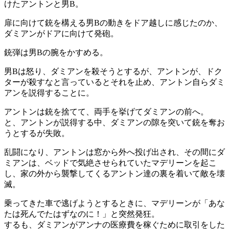
けたアントンと男B。
扉に向けて銃を構える男Bの動きをドア越しに感じたのか、
ダミアンがドアに向けて発砲。
銃弾は男Bの腕をかすめる。
男Bは怒り、ダミアンを殺そうとするが、アントンが、ドク
ターが殺すなと言っているとそれを止め、アントン自らダミ
アンを説得することに。
アントンは銃を捨てて、両手を挙げてダミアンの前へ。
と、アントンが説得する中、ダミアンの隙を突いて銃を奪お
うとするが失敗。
乱闘になり、アントンは窓から外へ投げ出され、その間にダ
ミアンは、ベッドで気絶させられていたマデリーンを起こ
し、家の外から襲撃してくるアントン達の裏を着いて敵を壊
滅。
乗ってきた車で逃げようとするときに、マデリーンが「あな
たは死んでたはずなのに！」と突然発狂。
するも、ダミアンがアンナの医療費を稼ぐために取引をした