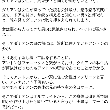
ダミアンは女性に、約束が？と聞くが知らないという。
ダミアンは女性が持っていた銃を受け取り、恐る恐る玄関に
立ち、ドアを開け、拳銃を構えると知らない男Aと男Bが。
と、隙を見てダミアンは取り押さえられてしまう。
女は裏から入ってきた男Bに気絶させられ、ベッドに寝かさ
れる。
そしてダミアンの目の前には、近所に住んでいたアントンの
姿が。
とりあえず落ち着いて話をすることに。
アントンはフェニックスと繋がっており、ダミアンの私生活
が筒抜けだったのもアントンの密告であったことが分かる。
そしてアントンから、この家に住む女性はマデリーンと言
い、アンナという子供もいる。
夫であるダミアンの身体の元の持ち主の名はマーク。
そこでダミアンはオルブライトから、この身体は研究所で細
胞から作り上げたと聞いていると言うが、実際は、マークの
選択だった。