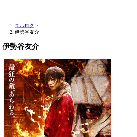
ユルログ
>
伊勢谷友介
伊勢谷友介