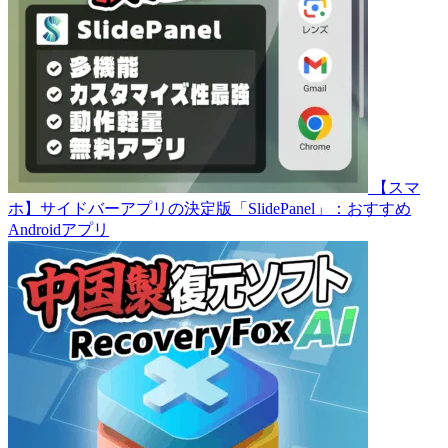
【スマ
ホ】サイドバーアプリの決定版「SlidePanel」：おすすめ
Androidアプリ