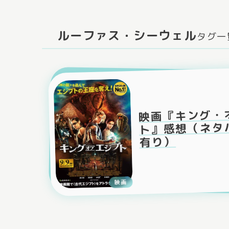
ルーファス・シーウェル
タグ一
映画『キング・
ト』感想（ネタ
有り）
映画