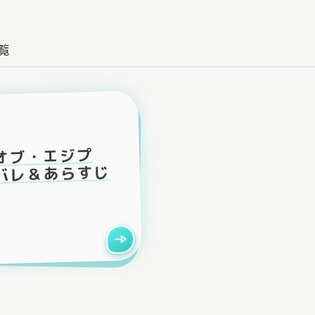
覧
オブ・エジプ
バレ＆あらすじ