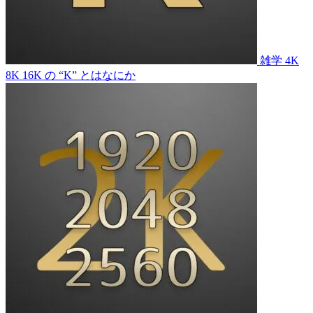
雑学
4K
8K 16K の “K” とはなにか