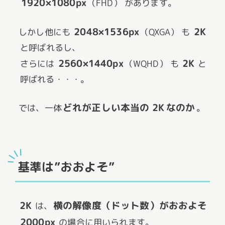
1920×1080px
（FHD） があります。
2048×1536px
2K
しかし他にも
（QXGA） も
と呼ばれるし、
2560×1440px
2K
さらには
（WQHD） も
と
呼ばれる・・・。
どれが正しい本当の 2K なのか
では、一体
。
基準は”おおよそ”
2K
横の解像度（ドット数）がおおよそ
は、
2000px
の場合に用いられます。