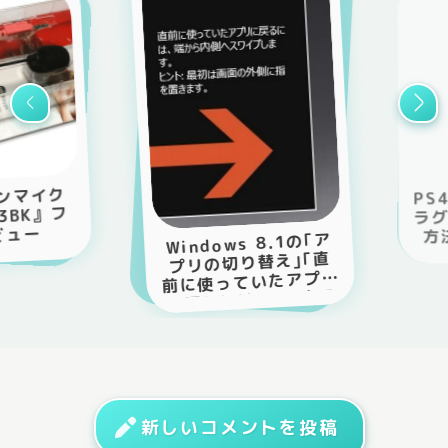
PS4リモートプレイの
ラグ・遅延を改善する
方法【設定と通信環
Windows 8.1の｢ア
境】
プリの切り替え｣｢直
前に使っていたアプリ
に戻るには～｣の表示
が消えないのを消す解
決方法
新しいコメントを投稿