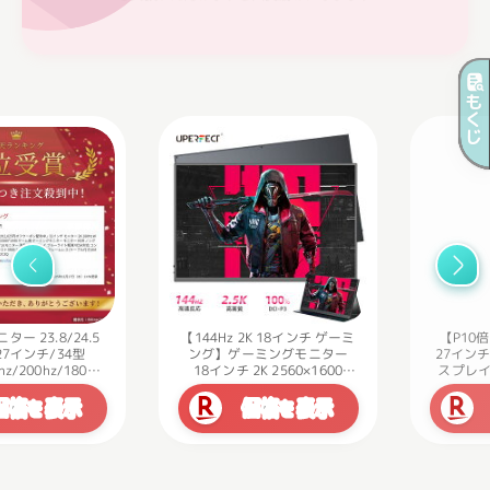
ページトップ
基準は”おおよそ”
1
4K、8K、16K は？
“1K” は？
“3840px”は 3K ではなく4K で
2
す。
目安はX800
【144Hz 2K 18インチ ゲーミ
【P10倍up！29日まで！】
27インチ 2K 165hz IPS ディ
ング】ゲーミングモニター
HZ
スプレイ ゲーミングモニタ
18インチ 2K 2560×1600
スマホの場合は？
3
144Hz 高リフレッシュレー
ー HDMI DP USB WQHD
価格
表示
価格
表示
ト 100%DCI-P3 高色域 非光
1440p
を
を
VGA/SVGA/XGA/SXGA/WSXGA
沢IPS パネル Type-C対応
” 2K1K “や” 4K2K “っていうの
4
対応 5MS HDR対応 ベゼルレ
miniHDMI VESA対応 大画面
は？
ス 可視角度176°/170° FPS向
モニター テレワーク
き display monitor 90%色域
UPERFECT
そもそも “K” ってなに？
LVYUAN
5