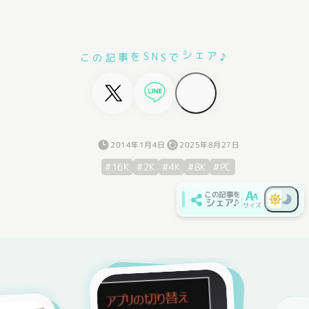
関連記事
コメント
ホーム
こ
の
記
事
を
S
N
S
で
♪
シ
ェ
ア
2025年8月27日
2014年1月4日
#16K
#2K
#4K
#8K
#PC
この記事を
シェア♪
サイズ