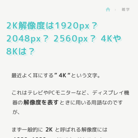
雑学
>
2K解像度は1920px？
2048px？ 2560px？ 4Kや
8Kは？
” 4K “
最近よく耳にする
という文字。
これはテレビやPCモニターなど、ディスプレイ機
解像度を表す
器の
ときに用いる用語なのです
が、
2K
まず一般的に
と呼ばれる解像度には