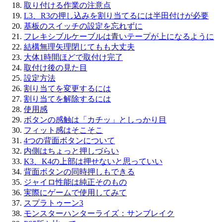
取り付ける作業の注意点
L3、R3の押し込みを割り当てるには半田付けが必要
基板のスイッチの設定を忘れずに
フレキシブルケーブルは青いテープが上になるように
結構無理矢理閉じてもも大丈夫
大体1時間ほどで取付け完了
取付け後の見た目
設定方法
割り当てを変更するには
割り当てを解除するには
使用感
ボタンの感触は「カチッ」としっかり目
フィット感はそこそこ
4つの背面ボタンについて
内側はちょっと押しづらい
K3、K4の上部は押せないと思っていい
背面ボタンの同時押しもできる
ジャイロ性能は純正そのもの
実際にゲームで使用してみて
スプラトゥーン3
モンスターハンターライズ：サンブレイク