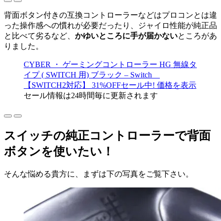
背面ボタン付きの互換コントローラーなどはプロコンとは違
った操作感への慣れが必要だったり、ジャイロ性能が純正品
と比べて劣るなど、
かゆいところに手が届かない
ところがあ
りました。
CYBER ・ ゲーミングコントローラー HG 無線タ
イプ ( SWITCH 用) ブラック – Switch
【SWITCH2対応】
31
%
OFF
セール中!
価格
を
表示
セール情報は24時間毎に更新されます
スイッチの純正コントローラーで背面
ボタンを使いたい！
そんな悩める貴方に、まずは下の写真をご覧下さい。