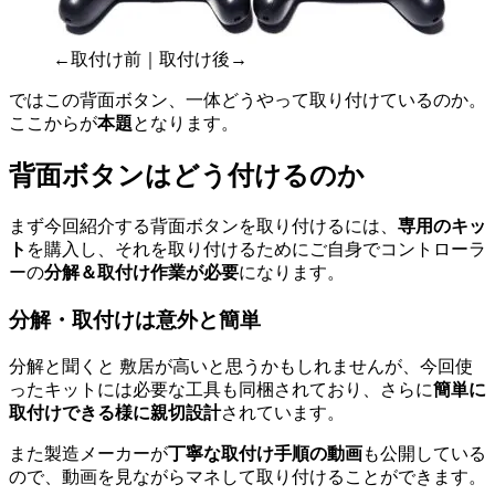
←取付け前｜取付け後→
ではこの背面ボタン、一体どうやって取り付けているのか。
ここからが
本題
となります。
背面ボタンはどう付けるのか
まず今回紹介する背面ボタンを取り付けるには、
専用のキッ
ト
を購入し、それを取り付けるためにご自身でコントローラ
ーの
分解＆取付け作業が必要
になります。
分解・取付けは意外と簡単
分解と聞くと 敷居が高いと思うかもしれませんが、今回使
ったキットには必要な工具も同梱されており、さらに
簡単に
取付けできる様に親切設計
されています。
また製造メーカーが
丁寧な取付け手順の動画
も公開している
ので、動画を見ながらマネして取り付けることができます。