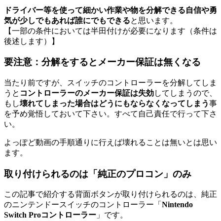
ドライバー等を使って細かい作業や物を分解できる自信や勇
気が少しでもあれば誰にでもできる
と思います。
【一部の条件においては半田付けが必要になります（条件は
後述します）】
要注意：分解をするとメーカー保証は無くなる
当たり前ですが、スイッチのコントローラーを分解してしま
うと
コントローラーのメーカー保証は失効
してしまうので、
もし
壊れてしまった場合はどうにもならなくなってしまう
事
を予め覚悟しておいて下さい。すべて自己責任で行って下さ
い。
よっぽど動画の手順通りに行えば壊れることは無いとは思い
ます。
取り付けられるのは「純正のプロコン」のみ
この記事で紹介する背面ボタンが取り付けられるのは、純正
のニンテンドースイッチのコントローラー「
Nintendo
Switch Proコントローラー
」です。