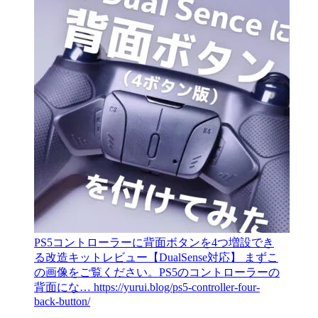
PS5コントローラーに背面ボタンを4つ増設でき
る改造キットレビュー【DualSense対応】
まずこ
の画像をご覧ください。PS5のコントローラーの
背面にな…
https://yurui.blog/ps5-controller-four-
back-button/