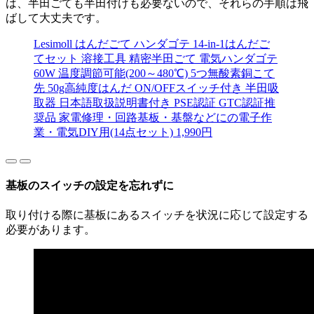
は、半田ごても半田付けも必要ないので、それらの手順は飛
ばして大丈夫です。
Lesimoll はんだごて ハンダゴテ 14-in-1はんだご
てセット 溶接工具 精密半田ごて 電気ハンダゴテ
60W 温度調節可能(200～480℃) 5つ無酸素銅こて
先 50g高純度はんだ ON/OFFスイッチ付き 半田吸
取器 日本語取扱説明書付き PSE認証 GTC認証推
奨品 家電修理・回路基板・基盤などにの電子作
業・電気DIY用(14点セット)
1,990
円
基板のスイッチの設定を忘れずに
取り付ける際に基板にあるスイッチを状況に応じて設定する
必要があります。