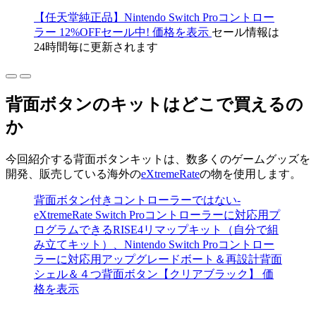
【任天堂純正品】Nintendo Switch Proコントロー
ラー
12
%
OFF
セール中!
価格
を
表示
セール情報は
24時間毎に更新されます
背面ボタンのキットはどこで買えるの
か
今回紹介する背面ボタンキットは、数多くのゲームグッズを
開発、販売している海外の
eXtremeRate
の物を使用します。
背面ボタン付きコントローラーではない-
eXtremeRate Switch Proコントローラーに対応用プ
ログラムできるRISE4リマップキット（自分で組
み立てキット）、Nintendo Switch Proコントロー
ラーに対応用アップグレードボート＆再設計背面
シェル＆４つ背面ボタン【クリアブラック】
価
格
を
表示