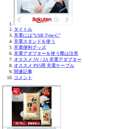
タイトル
充電には”USB Type-C”
充電スタンドを使う
充電便利グッズ
充電アダプターを使う際は注意
オススメ 5V / 2A 充電アダプター
オススメ PS5用 充電ケーブル
関連記事
コメント