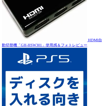
HDMI自
動切替機「GH-HSW301」使用感＆フォトレビュー