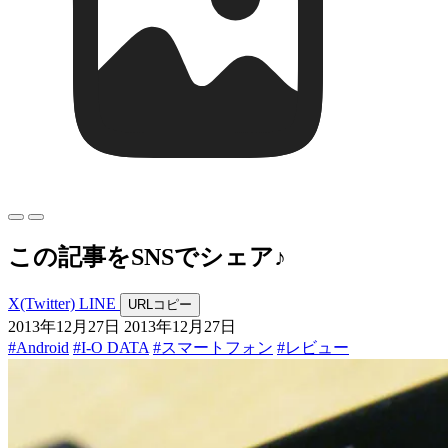
こ
の
記
事
を
S
N
S
で
シ
ェ
ア
♪
X
(Twitter)
LINE
URLコピー
2013年12月27日
2013年12月27日
#Android
#I-O DATA
#スマートフォン
#レビュー