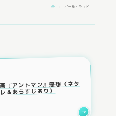
ポール・ラッド
>
画『アントマン』感想（ネタ
レ＆あらすじあり）