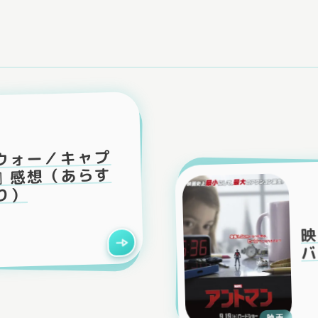
ウォー／キャプ
』感想（あらす
り）
映
バ
映画