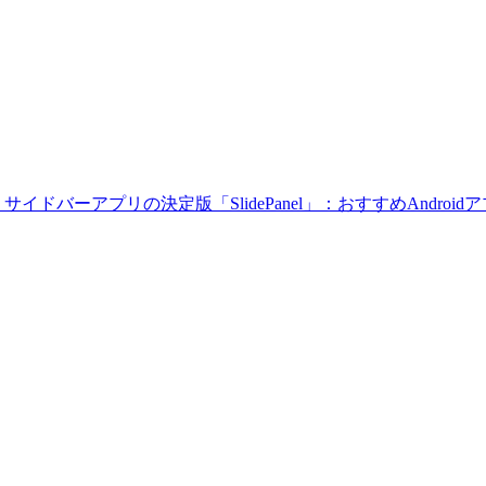
イドバーアプリの決定版「SlidePanel」：おすすめAndroid