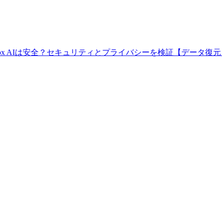
eryFox AIは安全？セキュリティとプライバシーを検証【データ復