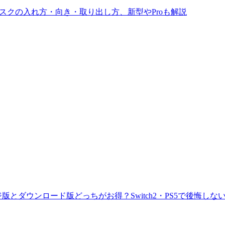
ィスクの入れ方・向き・取り出し方、新型やProも解説
版とダウンロード版どっちがお得？Switch2・PS5で後悔しな