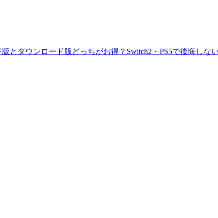
版とダウンロード版どっちがお得？Switch2・PS5で後悔しな