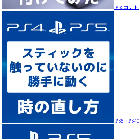
PS5コ
PS5・P