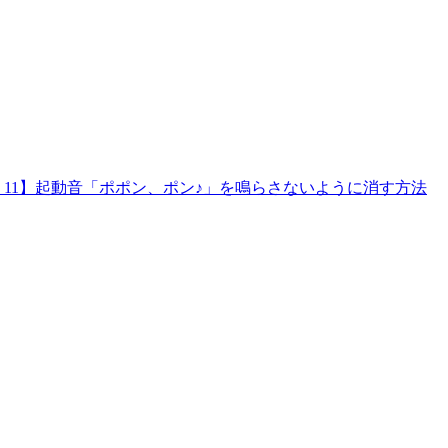
ows 11】起動音「ポポン、ポン♪」を鳴らさないように消す方法