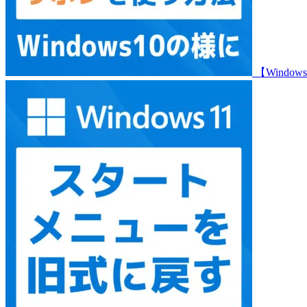
【Wind