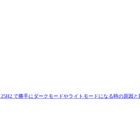
ws11 25H2 で勝手にダークモードやライトモードになる時の原因と