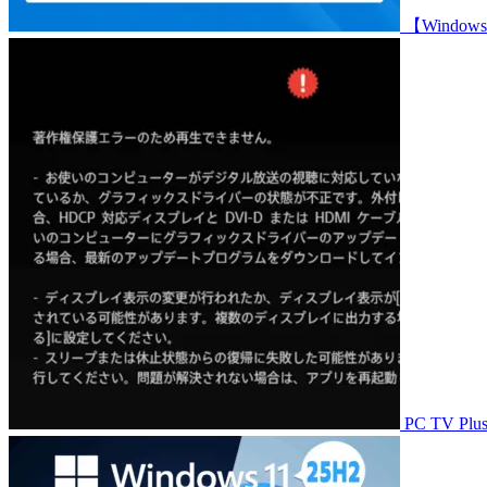
【Wind
PC TV