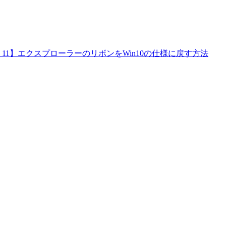
ows 11】エクスプローラーのリボンをWin10の仕様に戻す方法