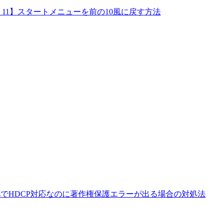
ows 11】スタートメニューを前の10風に戻す方法
 PlusでHDCP対応なのに著作権保護エラーが出る場合の対処法