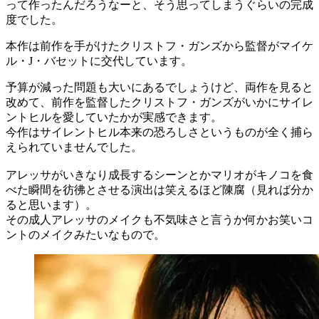
って作ったんだろうなーと、そう思ってしまうぐらいの完成
度でした。
本作は前作を手がけたクリストフ・ガンズから監督がマイケ
ル・J・バセットに交代しています。
予算が減った問題も大いにあるでしょうけど、両作を見ると
改めて、前作を監督したクリストフ・ガンズがいかにサイレ
ントヒルを愛していたかが実感できます。
今作はサイレントヒル本来の恐ろしさというものが全く捕ら
えられていませんでした。
アレッサがいきなり成長するシーンとかマリオがキノコを食
べた瞬間を彷彿とさせる演出は笑えるほど陳腐（見れば分か
ると思います）。
その成人アレッサのメイクも不気味さと言うか何かお笑いコ
ントのメイクみたいなもので。