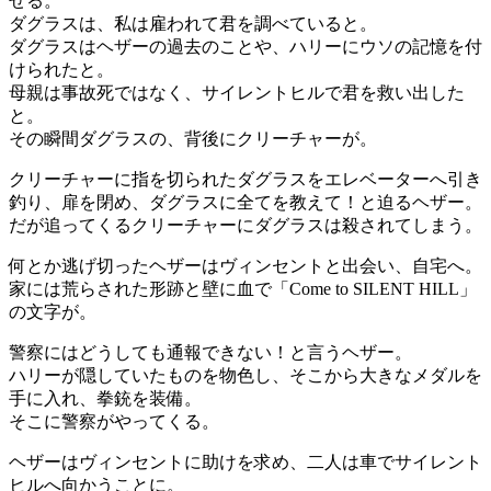
せる。
ダグラスは、私は雇われて君を調べていると。
ダグラスはヘザーの過去のことや、ハリーにウソの記憶を付
けられたと。
母親は事故死ではなく、サイレントヒルで君を救い出した
と。
その瞬間ダグラスの、背後にクリーチャーが。
クリーチャーに指を切られたダグラスをエレベーターへ引き
釣り、扉を閉め、ダグラスに全てを教えて！と迫るヘザー。
だが追ってくるクリーチャーにダグラスは殺されてしまう。
何とか逃げ切ったヘザーはヴィンセントと出会い、自宅へ。
家には荒らされた形跡と壁に血で「Come to SILENT HILL」
の文字が。
警察にはどうしても通報できない！と言うヘザー。
ハリーが隠していたものを物色し、そこから大きなメダルを
手に入れ、拳銃を装備。
そこに警察がやってくる。
ヘザーはヴィンセントに助けを求め、二人は車でサイレント
ヒルへ向かうことに。