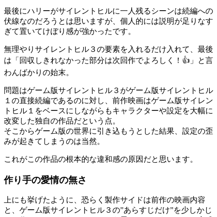
最後にハリーがサイレントヒルに一人残るシーンは続編への
伏線なのだろうとは思いますが、個人的には説明が足りなす
ぎて置いてけぼり感が強かったです。
無理やりサイレントヒル３の要素を入れるだけ入れて、最後
は「回収しきれなかった部分は次回作でよろしく！👍️」と言
わんばかりの始末。
問題はゲーム版サイレントヒル３がゲーム版サイレントヒル
１の直接続編であるのに対し、前作映画はゲーム版サイレン
トヒル１をベースにしながらもキャラクターや設定を大幅に
改変した独自の作品だという点。
そこからゲーム版の世界に引き込もうとした結果、設定の歪
みが起きてしまうのは当然。
これがこの作品の根本的な違和感の原因だと思います。
作り手の愛情の無さ
上にも挙げたように、恐らく製作サイドは前作の映画内容
と、ゲーム版サイレントヒル３の”あらすじだけ”を少しかじ