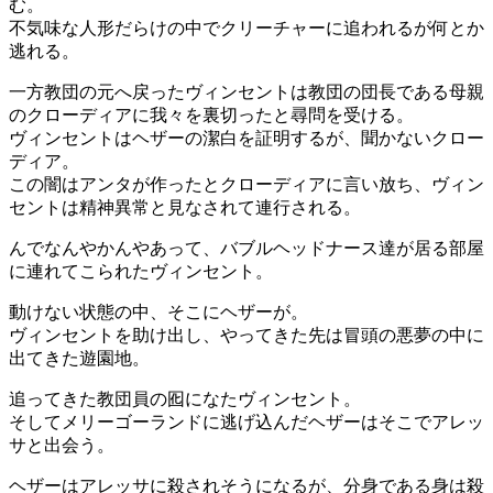
む。
不気味な人形だらけの中でクリーチャーに追われるが何とか
逃れる。
一方教団の元へ戻ったヴィンセントは教団の団長である母親
のクローディアに我々を裏切ったと尋問を受ける。
ヴィンセントはヘザーの潔白を証明するが、聞かないクロー
ディア。
この闇はアンタが作ったとクローディアに言い放ち、ヴィン
セントは精神異常と見なされて連行される。
んでなんやかんやあって、バブルヘッドナース達が居る部屋
に連れてこられたヴィンセント。
動けない状態の中、そこにヘザーが。
ヴィンセントを助け出し、やってきた先は冒頭の悪夢の中に
出てきた遊園地。
追ってきた教団員の囮になたヴィンセント。
そしてメリーゴーランドに逃げ込んだヘザーはそこでアレッ
サと出会う。
ヘザーはアレッサに殺されそうになるが、分身である身は殺