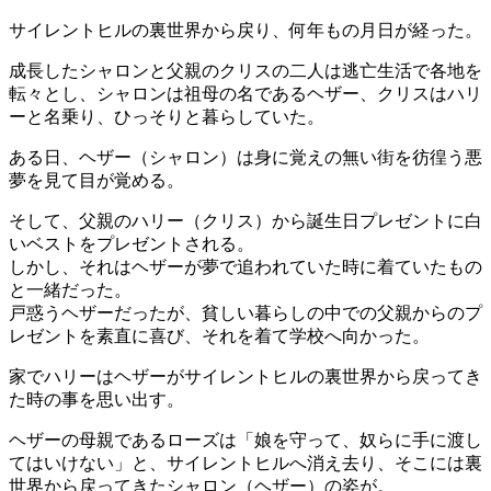
サイレントヒルの裏世界から戻り、何年もの月日が経った。
成長したシャロンと父親のクリスの二人は逃亡生活で各地を
転々とし、シャロンは祖母の名であるヘザー、クリスはハリ
ーと名乗り、ひっそりと暮らしていた。
ある日、ヘザー（シャロン）は身に覚えの無い街を彷徨う悪
夢を見て目が覚める。
そして、父親のハリー（クリス）から誕生日プレゼントに白
いベストをプレゼントされる。
しかし、それはヘザーが夢で追われていた時に着ていたもの
と一緒だった。
戸惑うヘザーだったが、貧しい暮らしの中での父親からのプ
レゼントを素直に喜び、それを着て学校へ向かった。
家でハリーはヘザーがサイレントヒルの裏世界から戻ってき
た時の事を思い出す。
ヘザーの母親であるローズは「娘を守って、奴らに手に渡し
てはいけない」と、サイレントヒルへ消え去り、そこには裏
世界から戻ってきたシャロン（ヘザー）の姿が。