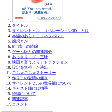
タイトル
サイレントヒル：リベレーション3D とは
本編のあらすじ（ネタバレ）
感想とか
6年越しの続編
ゲーム版との関連部分
あっさり・グロ三昧
映画と言うよりアトラクション
設定を無視した演出
ごちゃごちゃストーリー
作り手の愛情の無さ
サイレントヒルの世界観について
キャスト陣には拍手
続編について
関連記事
コメント