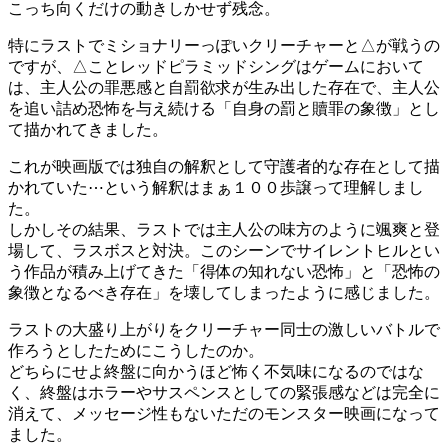
こっち向くだけの動きしかせず残念。
特にラストでミショナリーっぽいクリーチャーと△が戦うの
ですが、△ことレッドピラミッドシングはゲームにおいて
は、主人公の罪悪感と自罰欲求が生み出した存在で、主人公
を追い詰め恐怖を与え続ける「自身の罰と贖罪の象徴」とし
て描かれてきました。
これが映画版では独自の解釈として守護者的な存在として描
かれていた⋯という解釈はまぁ１００歩譲って理解しまし
た。
しかしその結果、ラストでは主人公の味方のように颯爽と登
場して、ラスボスと対決。このシーンでサイレントヒルとい
う作品が積み上げてきた「得体の知れない恐怖」と「恐怖の
象徴となるべき存在」を壊してしまったように感じました。
ラストの大盛り上がりをクリーチャー同士の激しいバトルで
作ろうとしたためにこうしたのか。
どちらにせよ終盤に向かうほど怖く不気味になるのではな
く、終盤はホラーやサスペンスとしての緊張感などは完全に
消えて、メッセージ性もないただのモンスター映画になって
ました。