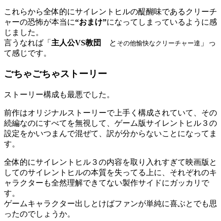
これらから全体的にサイレントヒルの醍醐味であるクリーチ
ャーの恐怖が本当に
“おまけ”
になってしまっているように感
じました。
言うなれば「
主人公VS教団
と
」っ
その他愉快なクリーチャー達
て感じです。
ごちゃごちゃストーリー
ストーリー構成も最悪でした。
前作はオリジナルストーリーで上手く構成されていて、その
続編なのにすべてを無視して、ゲーム版サイレントヒル３の
設定をかいつまんで混ぜて、訳が分からないことになってま
す。
全体的にサイレントヒル３の内容を取り入れすぎて映画版と
してのサイレントヒルの本質を失ってる上に、それぞれのキ
ャラクターも全然理解できてない製作サイドにガッカリで
す。
ゲームキャラクター出しとけばファンが単純に喜ぶとでも思
ったのでしょうか。