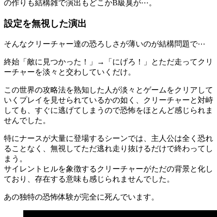
の作りも結構雑で演出もどこかB級臭が⋯。
設定を無視した演出
そんなクリーチャー達の恐ろしさが薄いのが結構問題で⋯
終始「敵に見つかった！」→「にげろ！」とただ走ってクリ
ーチャーを淡々と交わしていくだけ。
この世界の攻略法を熟知した人が淡々とゲームをクリアして
いくプレイを見せられているかの如く、クリーチャーと対峙
しても、すぐに逃げてしまうので恐怖をほとんど感じられま
せんでした。
特にナースが大量に登場するシーンでは、主人公は全く恐れ
ることなく、無視してただ逃れ走り抜けるだけで終わってし
まう。
サイレントヒルを象徴するクリーチャーがただの背景と化し
ており、存在する意味も感じられませんでした。
あの独特の恐怖体験が完全に死んでいます。